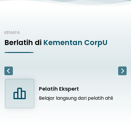
KENAPA
Berlatih di
Kementan CorpU
Kelas Online
CorpU menyediakan kelas online